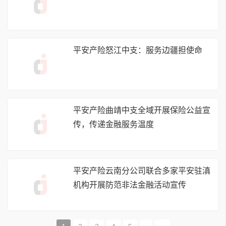
平安产险怒江中支：服务边疆担使命
平安产险曲靖中支全域开展保险公益宣
传，传递金融服务温度
平安产险云南分公司联合多家平安驻滇
机构开展防范非法金融活动宣传