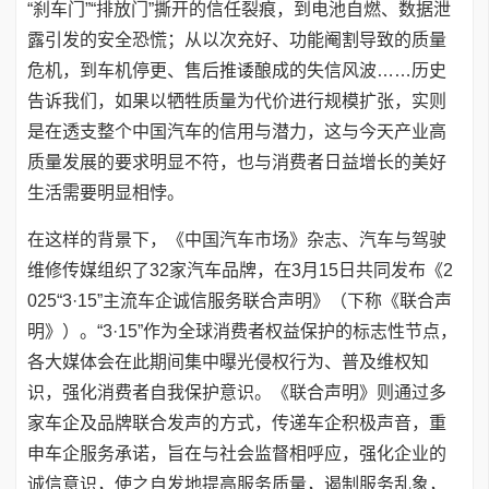
“刹车门”“排放门”撕开的信任裂痕，到电池自燃、数据泄
露引发的安全恐慌；从以次充好、功能阉割导致的质量
危机，到车机停更、售后推诿酿成的失信风波……历史
告诉我们，如果以牺牲质量为代价进行规模扩张，实则
是在透支整个中国汽车的信用与潜力，这与今天产业高
质量发展的要求明显不符，也与消费者日益增长的美好
生活需要明显相悖。
在这样的背景下，《中国汽车市场》杂志、汽车与驾驶
维修传媒组织了32家汽车品牌，在3月15日共同发布《2
025“3·15”主流车企诚信服务联合声明》（下称《联合声
明》）。“3·15”作为全球消费者权益保护的标志性节点，
各大媒体会在此期间集中曝光侵权行为、普及维权知
识，强化消费者自我保护意识。《联合声明》则通过多
家车企及品牌联合发声的方式，传递车企积极声音，重
申车企服务承诺，旨在与社会监督相呼应，强化企业的
诚信意识，使之自发地提高服务质量，遏制服务乱象，