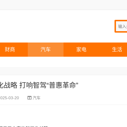
财商
汽车
家电
生活
战略 打响智驾“普惠革命”
2025-03-20
汽车