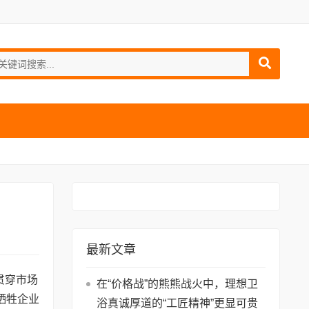
最新文章
贯穿市场
在“价格战”的熊熊战火中，理想卫
牺牲企业
浴真诚厚道的“工匠精神”更显可贵