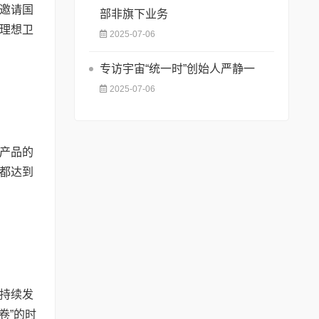
邀请国
部非旗下业务
理想卫
2025-07-06
专访宇宙“统一时”创始人严静一
2025-07-06
产品的
都达到
持续发
卷”的时