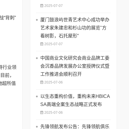
2025-07-07
“背刺”
厦门鼓浪屿世青艺术中心成功举办
艺术家朱建忠和杉山功的展览"方
看树影，石托屋形”
2025-07-07
中国商业文化研究会商业品牌工委
会沉香品牌发展办公室授牌仪式暨
持行业领
工作推进会顺利召开
。目前，
2025-07-06
物超所值
以生态重构价值，重构未来HBICA
SA高端全案生态战略正式发布
2025-07-06
先锋领航发布公告：先锋领航俱乐