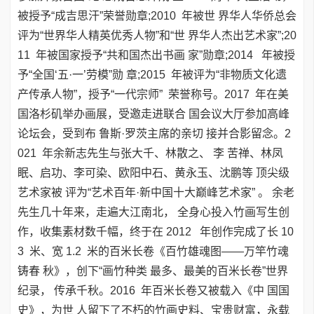
被授予“成吉思汗”荣誉勋章;2010 年被世 界华人华侨总会
评为“世界华人精英优秀人物”和“世 界华人杰出艺术家”;20
11 年被国家授予“共和国杰出书画 家”勋章;2014 年被授
予“全国‘五·一’劳模”勋 章;2015 年被评为“非物质文化遗
产传承人物”，授予“一代宗师” 荣誉称号。2017 年在美
国洛杉矶举办画展，受邀走进联合 国会议大厅参加高峰
论坛会，受到布 鲁斯·罗茨主席的亲切 接并合影留念。2
021 年余新志先生与张大千、林散之、 李 苦禅、林凤
眠、启功、李可染、欧阳中石、黄永玉、沈鹏等 顶尖级
艺术家被 评为“艺术百年·新中国十大巅峰艺术家” 。 余老
先生几十年来，走遍大江南北， 全身心投入竹画写生创
作，收集素材数千幅，终于在 2012 年创作完成了长 10
3 米、宽 1.2 米的百米长卷《百竹雄魂图——万竿竹魂
铸春 秋》，创下“画竹种类 最多、最美的百米长卷”世界
纪录， 传承千秋。2016 年百米长卷又被载入《中 国国
史》，为世 人留下了不朽的竹画史料、宝贵财富，永载