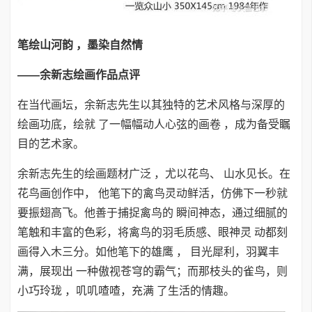
笔绘山河韵
，墨染自然情
——余新志绘画作品点评
在当代画坛，余新志先生以其独特的艺术风格与深厚的
绘画功底，绘就 了一幅幅动人心弦的画卷 ，成为备受瞩
目的艺术家。
余新志先生的绘画题材广泛 ，尤以花鸟、 山水见长。在
花鸟画创作中， 他笔下的禽鸟灵动鲜活，仿佛下一秒就
要振翅高飞。他善于捕捉禽鸟的 瞬间神态，通过细腻的
笔触和丰富的色彩，将禽鸟的羽毛质感、眼神灵 动都刻
画得入木三分。如他笔下的雄鹰 ， 目光犀利，羽翼丰
满，展现出 一种傲视苍穹的霸气；而那枝头的雀鸟，则
小巧玲珑 ，叽叽喳喳，充满 了生活的情趣。