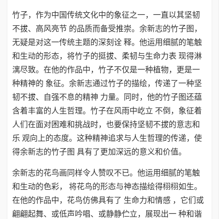
竹子，作为中国传统文化中的象征之一，一直以其坚韧
不拔、高风亮节 的品质而备受推崇。余新志的竹子图，
无疑是对这一传统主题的深刻诠 释。他运用细腻的笔触
和生动的形态，将竹子的挺拔、柔韧与生命力表 现得淋
漓尽致。在他的作品中，竹子不仅是一种植物，更是一
种精神的 象征。余新志通过竹子的描绘，传递了一种坚
韧不拔、自强不息的精神 力量。同时，他的竹子图还蕴
含着丰富的人生哲理。竹子在风雨中屹立 不倒，象征着
人们在面对困难和挑战时，也要保持坚韧不拔的意志和
乐 观向上的态度。这种精神追求与人生哲理的传递，使
得余新志的竹子图 具有了更加深远的意义和价值。
余新志的花鸟画同样令人赞叹不已。他运用细腻的笔触
和生动的色彩， 将花鸟的形态与神态描绘得栩栩如生。
在他的作品中，花鸟仿佛具有了 生命力和情感 ，它们或
翩翩起舞、或低声吟唱、或静静伫立，展现出一 种和谐