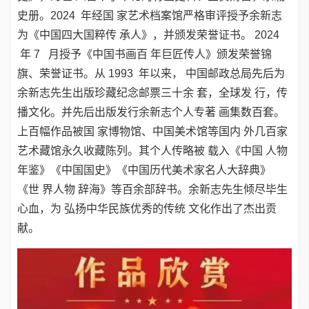
史册。2024 年经国 家艺术档案馆严格审评授予余新志
为《中国四大国粹传 承人》，并颁发荣誉证书。 2024
年 7 月授予《中国书画百 年巨匠传人》颁发荣誉锦
旗、荣誉证书。从 1993 年以来， 中国邮政总局先后为
余新志先生出版珍藏纪念邮票三十余 套，全球发 行，传
播文化。并先后出版发行余新志个人专著 画集数百套。
上百幅作品被国 家博物馆、中国美术馆等国内 外几百家
艺术藏馆永久收藏陈列。其个人传略被 载入《中国 人物
年鉴》《中国国史》《中国历代美术家名人大辞典》
《世 界人物 辞海》等百余部辞书。余新志先生倾尽毕生
心血，为 弘扬中华民族优秀的传统 文化作出了杰出贡
献。