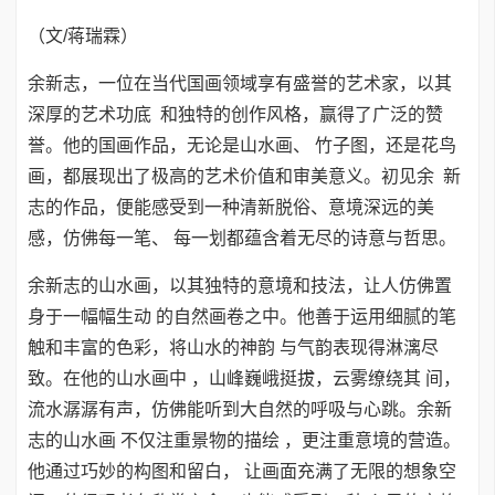
（文/蒋瑞霖）
余新志，一位在当代国画领域享有盛誉的艺术家，以其
深厚的艺术功底 和独特的创作风格，赢得了广泛的赞
誉。他的国画作品，无论是山水画、 竹子图，还是花鸟
画，都展现出了极高的艺术价值和审美意义。初见余 新
志的作品，便能感受到一种清新脱俗、意境深远的美
感，仿佛每一笔、 每一划都蕴含着无尽的诗意与哲思。
余新志的山水画，以其独特的意境和技法，让人仿佛置
身于一幅幅生动 的自然画卷之中。他善于运用细腻的笔
触和丰富的色彩，将山水的神韵 与气韵表现得淋漓尽
致。在他的山水画中 ，山峰巍峨挺拔，云雾缭绕其 间，
流水潺潺有声，仿佛能听到大自然的呼吸与心跳。余新
志的山水画 不仅注重景物的描绘 ，更注重意境的营造。
他通过巧妙的构图和留白， 让画面充满了无限的想象空