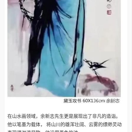
在山水画领域，余新志先生更是展现出了非凡的造诣。
他以笔墨为载体， 将山川的雄浑壮阔、云雾的缥缈灵动