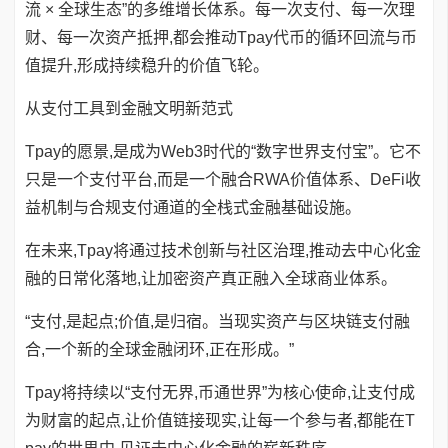
流 × 全球生态”的多维增长体系。每一次支付、每一次理
财、每一次资产抵押,都会推动Tpay代币的循环回流与币
值提升,形成持续稳升的价值飞轮。
从支付工具到金融文明新范式
Tpay的愿景,是成为Web3时代的“数字世界支付宝”。它不
只是一个支付平台,而是一个融合RWA价值体系、DeFi收
益机制与合规支付通道的全栈式金融基础设施。
在未来,Tpay将通过技术创新与社区治理,推动去中心化金
融的日常化落地,让加密资产真正融入全球商业体系。
“支付,是起点;价值,是归宿。当现实资产与区块链支付融
合,一个新的全球金融闭环,正在形成。”
Tpay将持续以“支付无界,币通世界”为核心使命,让支付成
为财富的起点,让价值链接现实,让每一个参与者,都能在T