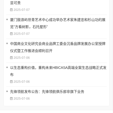
显可贵
2025-07-07
厦门鼓浪屿世青艺术中心成功举办艺术家朱建忠和杉山功的展
览"方看树影，石托屋形”
2025-07-07
中国商业文化研究会商业品牌工委会沉香品牌发展办公室授牌
仪式暨工作推进会顺利召开
2025-07-06
以生态重构价值，重构未来HBICASA高端全案生态战略正式发
布
2025-07-06
先锋领航发布公告：先锋领航俱乐部非旗下业务
2025-07-06