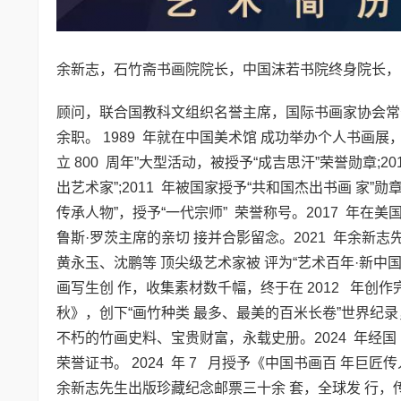
余新志，石竹斋书画院院长，中国沫若书院终身院长，
顾问，联合国教科文组织名誉主席，国际书画家协会常
余职。 1989 年就在中国美术馆 成功举办个人书画展
立 800 周年”大型活动，被授予“成吉思汗”荣誉勋章;
出艺术家”;2011 年被国家授予“共和国杰出书画 家”勋章;
传承人物”，授予“一代宗师” 荣誉称号。2017 年
鲁斯·罗茨主席的亲切 接并合影留念。2021 年余新
黄永玉、沈鹏等 顶尖级艺术家被 评为“艺术百年·新中
画写生创 作，收集素材数千幅，终于在 2012 年创作
秋》，创下“画竹种类 最多、最美的百米长卷”世界纪录
不朽的竹画史料、宝贵财富，永载史册。2024 年经
荣誉证书。 2024 年 7 月授予《中国书画百 年巨
余新志先生出版珍藏纪念邮票三十余 套，全球发 行，