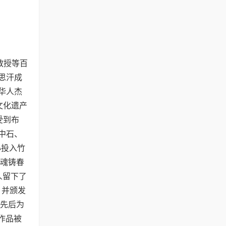
教授等百
吉思汗成
界华人杰
质文化遗产
受到布
阳中石、
心投入竹
竹魂铸春
人留下了
，并颁发
局先后为
作品被