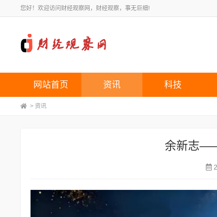
您好！欢迎访问财经观察网，财经观察，事无巨细!
网站首页
资讯
科技
>
资讯
余新志—