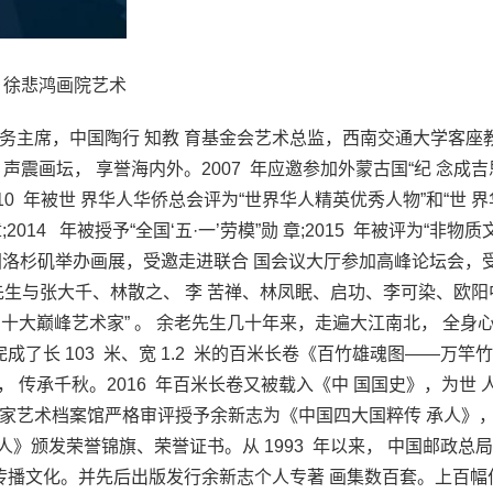
 徐悲鸿画院艺术
务主席，中国陶行 知教 育基金会艺术总监，西南交通大学客座
，声震画坛， 享誉海内外。2007 年应邀参加外蒙古国“纪 念成
2010 年被世 界华人华侨总会评为“世界华人精英优秀人物”和“世 
2014 年被授予“全国‘五·一’劳模”勋 章;2015 年被评为“非物
在美国洛杉矶举办画展，受邀走进联合 国会议大厅参加高峰论坛会，
志先生与张大千、林散之、 李 苦禅、林凤眠、启功、李可染、欧
国十大巅峰艺术家” 。 余老先生几十年来，走遍大江南北， 全身
完成了长 103 米、宽 1.2 米的百米长卷《百竹雄魂图——万竿
， 传承千秋。2016 年百米长卷又被载入《中 国国史》，为世 
国 家艺术档案馆严格审评授予余新志为《中国四大国粹传 承人》
匠传人》颁发荣誉锦旗、荣誉证书。从 1993 年以来， 中国邮政总
传播文化。并先后出版发行余新志个人专著 画集数百套。上百幅